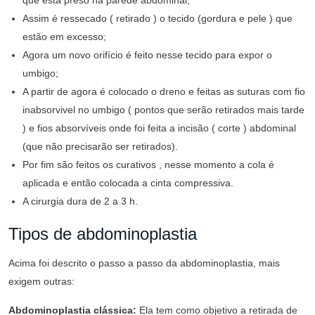
que está preso na parede abdominal;
Assim é ressecado ( retirado ) o tecido (gordura e pele ) que
estão em excesso;
Agora um novo orifício é feito nesse tecido para expor o
umbigo;
A partir de agora é colocado o dreno e feitas as suturas com fio
inabsorvivel no umbigo ( pontos que serão retirados mais tarde
) e fios absorvíveis onde foi feita a incisão ( corte ) abdominal
(que não precisarão ser retirados).
Por fim são feitos os curativos , nesse momento a cola é
aplicada e então colocada a cinta compressiva.
A cirurgia dura de 2 a 3 h.
Tipos de abdominoplastia
Acima foi descrito o passo a passo da abdominoplastia, mais
exigem outras:
Abdominoplastia clássica:
Ela tem como objetivo a retirada de