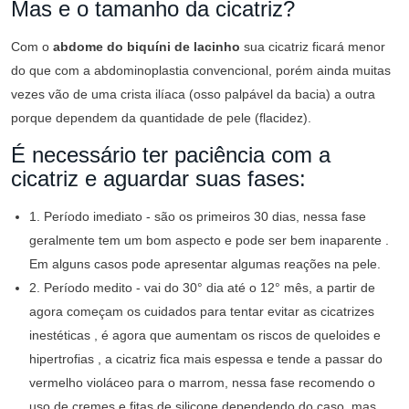
Mas e o tamanho da cicatriz?
Com o
abdome do biquíni de lacinho
sua cicatriz ficará menor
do que com a abdominoplastia convencional, porém ainda muitas
vezes vão de uma crista ilíaca (osso palpável da bacia) a outra
porque dependem da quantidade de pele (flacidez).
É necessário ter paciência com a
cicatriz e aguardar suas fases:
1. Período imediato - são os primeiros 30 dias, nessa fase
geralmente tem um bom aspecto e pode ser bem inaparente .
Em alguns casos pode apresentar algumas reações na pele.
2. Período medito - vai do 30° dia até o 12° mês, a partir de
agora começam os cuidados para tentar evitar as cicatrizes
inestéticas , é agora que aumentam os riscos de queloides e
hipertrofias , a cicatriz fica mais espessa e tende a passar do
vermelho violáceo para o marrom, nessa fase recomendo o
uso de cremes e fitas de silicone dependendo do caso, mas