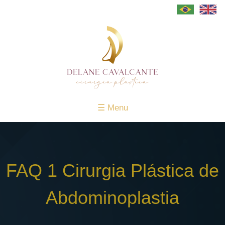
Cirurgias
Plásticas
Sobre
a
Dra
☰ Menu
Delane
Guia
da
FAQ 1 Cirurgia Plástica de
Abdominoplastia
Guia
Abdominoplastia
da
Cirurgia