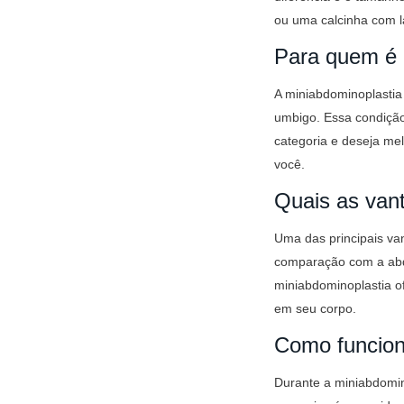
ou uma calcinha com lat
Para quem é 
A miniabdominoplastia
umbigo. Essa condição
categoria e deseja me
você.
Quais as van
Uma das principais va
comparação com a abdom
miniabdominoplastia o
em seu corpo.
Como funcion
Durante a miniabdomino