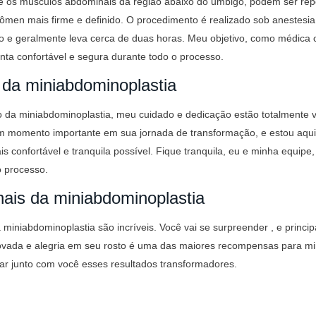
e os músculos abdominais da região abaixo do umbigo, podem ser rep
men mais firme e definido. O procedimento é realizado sob anestesia 
 e geralmente leva cerca de duas horas. Meu objetivo, como médica ci
inta confortável e segura durante todo o processo.
da miniabdominoplastia
 da miniabdominoplastia, meu cuidado e dedicação estão totalmente v
 momento importante em sua jornada de transformação, e estou aqui 
s confortável e tranquila possível. Fique tranquila, eu e minha equip
 processo.
nais da miniabdominoplastia
a miniabdominoplastia são incríveis. Você vai se surpreender , e princip
ovada e alegria em seu rosto é uma das maiores recompensas para mi
rar junto com você esses resultados transformadores.