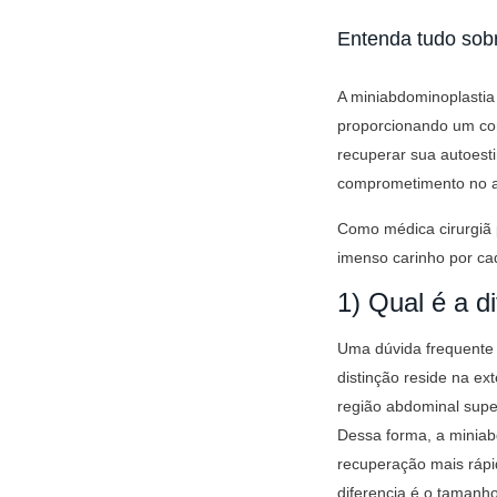
Entenda tudo sobr
A miniabdominoplastia 
proporcionando um co
recuperar sua autoes
comprometimento no ab
Como médica cirurgiã 
imenso carinho por ca
1) Qual é a d
Uma dúvida frequente e
distinção reside na e
região abdominal super
Dessa forma, a minia
recuperação mais rápid
diferencia é o tamanh