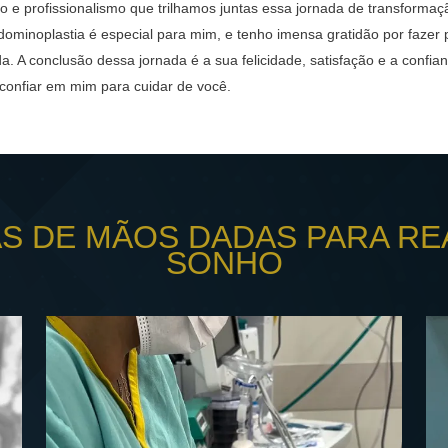
o e profissionalismo que trilhamos juntas essa jornada de transforma
ominoplastia é especial para mim, e tenho imensa gratidão por fazer 
a. A conclusão dessa jornada é a sua felicidade, satisfação e a confi
onfiar em mim para cuidar de você.
AS DE MÃOS DADAS PARA RE
SONHO