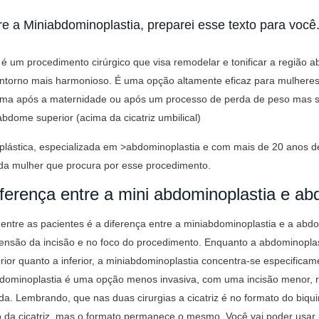
e a Miniabdominoplastia, preparei esse texto para você.
é um procedimento cirúrgico que visa remodelar e tonificar a região ab
ntorno mais harmonioso. É uma opção altamente eficaz para mulhere
tima após a maternidade ou após um processo de perda de peso mas 
dome superior (acima da cicatriz umbilical)
plástica, especializada em >abdominoplastia e com mais de 20 anos de
da mulher que procura por esse procedimento.
iferença entre a mini abdominoplastia e ab
ntre as pacientes é a diferença entre a miniabdominoplastia e a abdom
xtensão da incisão e no foco do procedimento. Enquanto a abdominoplas
ior quanto a inferior, a miniabdominoplastia concentra-se especificamen
bdominoplastia é uma opção menos invasiva, com uma incisão menor,
a. Lembrando, que nas duas cirurgias a cicatriz é no formato do biqui
o da cicatriz, mas o formato permanece o mesmo. Você vai poder usar 