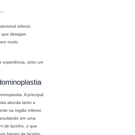
..
dominal inferior,
s que desejam
sem muito
 experiência, sinto um
dominoplastia
inoplastia. A principal
tia aborda tanto a
te na região inferior.
 resultando em uma
ní de lacinho, o que
um biquiní de lacinho