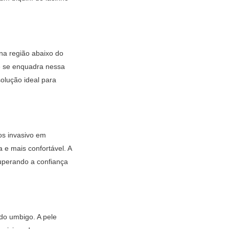
na região abaixo do
ê se enquadra nessa
olução ideal para
os invasivo em
 e mais confortável. A
uperando a confiança
 do umbigo. A pele