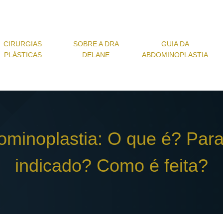
CIRURGIAS
SOBRE A DRA
GUIA DA
PLÁSTICAS
DELANE
ABDOMINOPLASTIA
ominoplastia: O que é? Par
indicado? Como é feita?