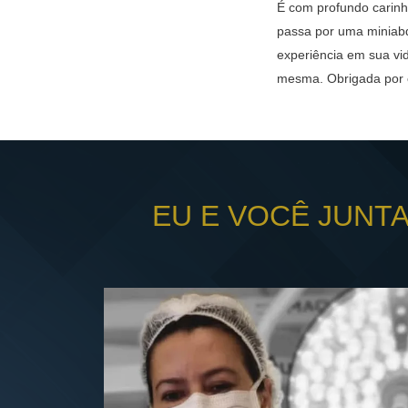
É com profundo carinh
passa por uma miniabd
experiência em sua vid
mesma. Obrigada por c
EU E VOCÊ JUNT