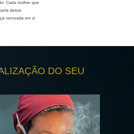
ção. Cada mulher que
parte dessa
ança renovada em si
ALIZAÇÃO DO SEU