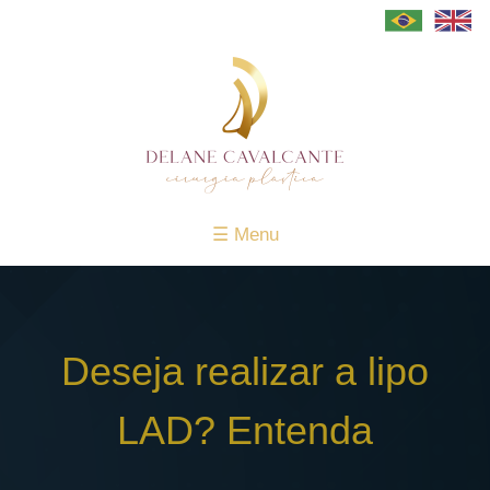
Cirurgias
Plásticas
Sobre
a
Dra
☰ Menu
Delane
Guia
da
Deseja realizar a lipo
Abdominoplastia
Guia
LAD? Entenda
da
Cirurgia