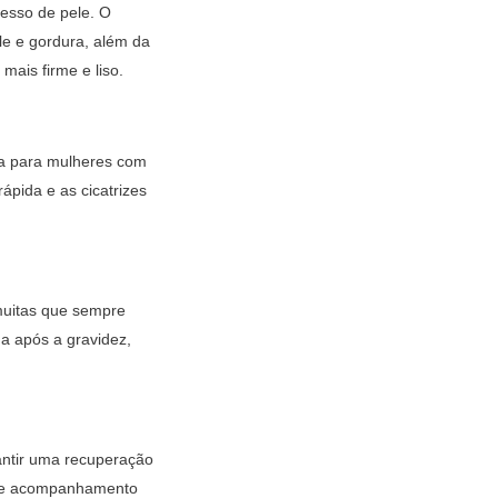
esso de pele. O
e e gordura, além da
ais firme e liso.
da para mulheres com
ápida e as cicatrizes
muitas que sempre
a após a gravidez,
antir uma recuperação
ca e acompanhamento