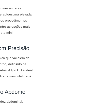
omum entre as
e autoestima elevada.
rsos procedimentos
ntre as opções mais
 e a mini
com Precisão
nica que vai além da
orpo, definindo os
os. A lipo HD é ideal
çar a musculatura já
 o Abdome
idez abdominal,