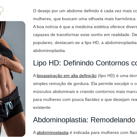
O desejo por um abdome definido é cada vez mais c
mulheres, que buscam uma silhueta mais harmônica 
A boa notícia é que a medicina estética oferece dive
capazes de transformar esse sonho em realidade. De
populares, destacam-se a lipo HD, a abdominoplastia
abdominoplastia.
Lipo HD: Definindo Contornos 
A
lipoaspiração em alta definição
(lipo HD) é uma téc
simples remoção de gordura. Ela permite esculpir o c
músculos abdominais e criando contornos mais marcad
para mulheres com pouca flacidez e que desejam real
existente.
Abdominoplastia: Remodelando
A
abdominoplastia
é indicada para mulheres com flac